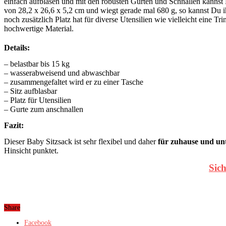
einfach aufblasen und mit den robusten Gurten und Schnallen kannst 
von 28,2 x 26,6 x 5,2 cm und wiegt gerade mal 680 g, so kannst Du i
noch zusätzlich Platz hat für diverse Utensilien wie vielleicht eine 
hochwertige Material.
Details:
– belastbar bis 15 kg
– wasserabweisend und abwaschbar
– zusammengefaltet wird er zu einer Tasche
– Sitz aufblasbar
– Platz für Utensilien
– Gurte zum anschnallen
Fazit:
Dieser Baby Sitzsack ist sehr flexibel und daher
für zuhause und unt
Hinsicht punktet.
Sic
Share
Facebook