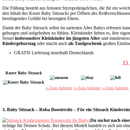
Die Füllung besteht aus feinsten Styroporkügelchen, die für ein wei
den Inhalt des Knorr Baby Sitzsacks per Öffnen des Reißverschlusses i
beruhigendes Gefühl bei besorgten Eltern.
Damit der Baby Sitzsack selbst im zartesten Alter Babys erfreuen kan
geborgen und aufgehoben zu fühlen. Kleinkinder lieben es, ihre eige
Sessel
insbesondere Kleinkinder im jüngsten Alter
und mindestens 
Kindergeburstag
oder macht auch
als Taufgeschenk
großen Eindru
GRATIS Lieferung innerhalb Deutschlands
15 
Knorr Baby Sitzsack
⇒
Zum Anbieter
⇒
Zum Anbieter
⇒
Zum Anbieter
3. Baby Sitzsack – Roba Boostersitz – Für ein Sitzsack Kinderz
Du suchst nach ein
richtige für Deinen Schatz. Bei diesem Modell handelt es sich um ei