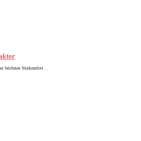
faktor
t nur höchsten Sitzkomfort …