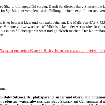
ches Sitz- und Liegegefühl sorgen. Damit bei diesem Baby Sitzsack die
m Spielzimmer verteilen, ist die Füllung in einem extra Innensack vernä
n, ist er bewusst klein und kompakt gehalten: Die Maße von 47,8 x 43,
ne, Variante von „erwachsenen“ Möbelstücken oder Accessoires in eine
bis in das 5 Lebensjahren
stolz
und
glücklich
machen. Der Knorr Baby S
ck.
% sparen beim Knorr Baby Kindersitzsack – Jetzt sic
immer
em Baby Sitzsack der platzsparend, sicher und überall hin mitge
nen
robusten
,
wasserabweisenden
Baby Sitzsack aus Canvasmaterial m