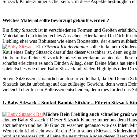
Sitzsack Kinderzimmer sicher sein. Um diese Aspekte bestmöglich e
Welches Material sollte bevorzugt gekauft werden ?
Ein
Baby Sitzsack
ist in verschiedenen Formen und Größen erhältlich, s
Material und ein kindgerechtes Aussehen. Hier kannst Du Dich für ein
Liebling eher was Robustes wie einen Boostersitz, der einem aufblasb
Ein
Sitzsack Kinderzimmer
sollte in keinem Kinder
Kauf eines Baby Sitzsack darauf das dieser waschbar ist, denn es gibt 
Du beim Kauf eines Sitzsack Kinderzimmer darauf achten das dieser d
schaffst erleichtert es auch Dir den Alltag, denn Deine Maus hat ein
spielerisches wie einen Baby Sitzsack mit vielen Highlights oder Du 
So ein Sitzkissen ist natürlich auch sehr vorteilhaft, da Du Deinen S
Sitzsack kaufst unbedingt auf das zulässige Gewicht, denn wenn Dein 
vielleicht eher für ein Ballkissen entscheiden, denn dies fördert das Si
1. Baby Sitzsack – Sunkid Bambia Sitzbär – Für ein Sitzsack K
Möchte Dein Liebling auch schneller groß werd
eigener Baby Sitzsack ? Dieser Sitzsack Kinderzimmer aus dem Hause
abzunehmen und bei 30 Grad zu waschen genauso wie das Inlett. Mit
Wenn dein Kind sieht was für ein Bär in seinem Sitzsack Kinderzimmer
wird ist unvergesslich. Alleine die gestickten Augen dieses Bären s