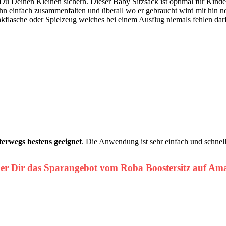
Du Deinen Kleinen sichern. Dieser Baby Sitzsack ist optimal für Kind
hn einfach zusammenfalten und überall wo er gebraucht wird mit hin n
Trinkflasche oder Spielzeug welches bei einem Ausflug niemals fehlen da
erwegs bestens geeignet
. Die Anwendung ist sehr einfach und schnell
her Dir das Sparangebot vom Roba Boostersitz auf Am