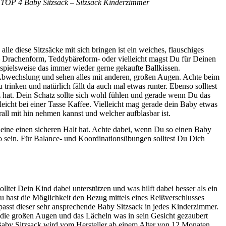
 TOP 4 Baby Sitzsack – Sitzsack Kinderzimmer
lle diese Sitzsäcke mit sich bringen ist ein weiches, flauschiges
n – Drachenform, Teddybäreform- oder vielleicht magst Du für Deinen
ispielsweise das immer wieder gerne gekaufte Ballkissen.
 Abwechslung und sehen alles mit anderen, großen Augen. Achte beim
 trinken und natürlich fällt da auch mal etwas runter. Ebenso solltest
 hat. Dein Schatz sollte sich wohl fühlen und gerade wenn Du das
eicht bei einer Tasse Kaffee. Vielleicht mag gerade dein Baby etwas
all mit hin nehmen kannst und welcher aufblasbar ist.
 Kleine einen sicheren Halt hat. Achte dabei, wenn Du so einen Baby
so sein. Für Balance- und Koordinationsübungen solltest Du Dich
lltet Dein Kind dabei unterstützen und was hilft dabei besser als ein
 hast die Möglichkeit den Bezug mittels eines Reißverschlusses
sst dieser sehr ansprechende Baby Sitzsack in jedes Kinderzimmer.
nn die großen Augen und das Lächeln was in sein Gesicht gezaubert
 Baby Sitzsack wird vom Hersteller ab einem Alter von 12 Monaten