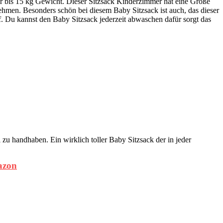
er bis 15 kg Gewicht. Dieser Sitzsack Kinderzimmer hat eine Größe
ehmen. Besonders schön bei diesem Baby Sitzsack ist auch, das dieser
rf. Du kannst den Baby Sitzsack jederzeit abwaschen dafür sorgt das
 zu handhaben. Ein wirklich toller Baby Sitzsack der in jeder
azon