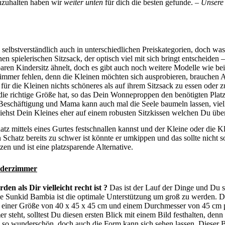
inzuhalten haben wir
weiter unten
für dich die besten gefunde. –
Unsere
elbstverständlich auch in unterschiedlichen Preiskategorien, doch was a
en spielerischen Sitzsack, der optisch viel mit sich bringt entscheide
aren Kindersitz ähnelt, doch es gibt auch noch weitere Modelle wie be
zimmer fehlen, denn die Kleinen möchten sich ausprobieren, brauchen
für die Kleinen nichts schöneres als auf ihrem Sitzsack zu essen oder zu
ie richtige Größe hat, so das Dein Wonneproppen den benötigten Platz
e Beschäftigung und Mama kann auch mal die Seele baumeln lassen, viell
siehst Dein Kleines eher auf einem robusten Sitzkissen welchen Du über
chatz mittels eines Gurtes festschnallen kannst und der Kleine oder die
Schatz bereits zu schwer ist könnte er umkippen und das sollte nicht 
tzen und ist eine platzsparende Alternative.
inderzimmer
en als Dir vielleicht recht ist ?
Das ist der Lauf der Dinge und Du so
 Sunkid Bambia ist die optimale Unterstützung um groß zu werden. Du
 einer Größe von 40 x 45 x 45 cm und einem Durchmesser von 45 cm pa
 steht, solltest Du diesen ersten Blick mit einem Bild festhalten, de
ind so wunderschön, doch auch die Form kann sich sehen lassen. Dieser