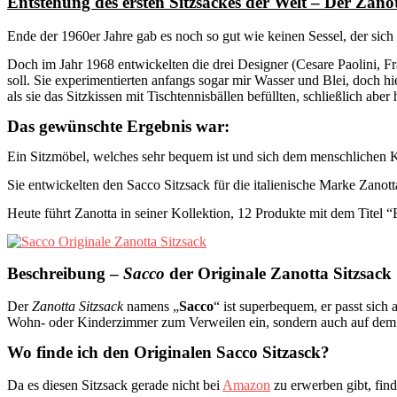
Entstehung des ersten Sitzsackes der Welt – Der Zanot
Ende der 1960er Jahre gab es noch so gut wie keinen Sessel, der sic
Doch im Jahr 1968 entwickelten die drei Designer (Cesare Paolini, F
soll. Sie experimentierten anfangs sogar mir Wasser und Blei, doch hi
als sie das Sitzkissen mit Tischtennisbällen befüllten, schließlich ab
Das gewünschte Ergebnis war:
Ein Sitzmöbel, welches sehr bequem ist und sich dem menschlichen K
Sie entwickelten den Sacco Sitzsack für die italienische Marke Zanot
Heute führt Zanotta in seiner Kollektion, 12 Produkte mit dem Titel “
Beschreibung –
Sacco
der Originale Zanotta Sitzsack
Der
Zanotta Sitzsack
namens „
Sacco
“ ist superbequem, er passt sic
Wohn- oder Kinderzimmer zum Verweilen ein, sondern auch auf dem B
Wo finde ich den Originalen Sacco Sitzasck?
Da es diesen Sitzsack gerade nicht bei
Amazon
zu erwerben gibt, fin