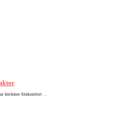
faktor
t nur höchsten Sitzkomfort …