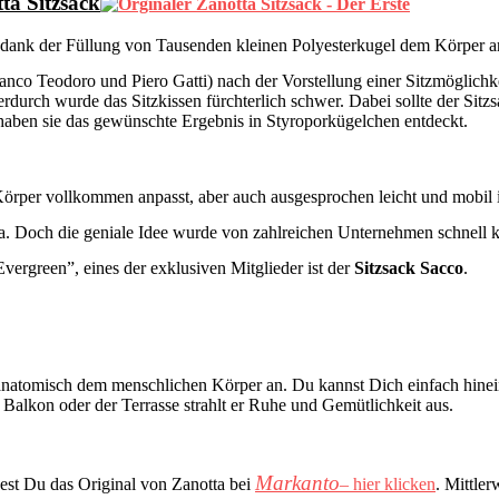
ta Sitzsack
h dank der Füllung von Tausenden kleinen Polyesterkugel dem Körper a
ranco Teodoro und Piero Gatti) nach der Vorstellung einer Sitzmöglich
erdurch wurde das Sitzkissen fürchterlich schwer. Dabei sollte der Sitzs
er haben sie das gewünschte Ergebnis in Styroporkügelchen entdeckt.
örper vollkommen anpasst, aber auch ausgesprochen leicht und mobil i
ta. Doch die geniale Idee wurde von zahlreichen Unternehmen schnell k
Evergreen”, eines der exklusiven Mitglieder ist der
Sitzsack Sacco
.
h anatomisch dem menschlichen Körper an. Du kannst Dich einfach hinein
alkon oder der Terrasse strahlt er Ruhe und Gemütlichkeit aus.
Markanto
dest Du das Original von Zanotta bei
– hier klicken
. Mittler